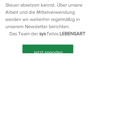
Steuer absetzen kannst. Über unsere 
Arbeit und die Mittelverwendung 
werden wir weiterhin regelmäßig in 
unserem Newsletter berichten. 
Das Team der 
sys
Telios
LEBENSART
Jetzt spenden
Werkstatt neue Räume Eröffnung Unterstützung
Lebensart Werkstatt
Kommentare