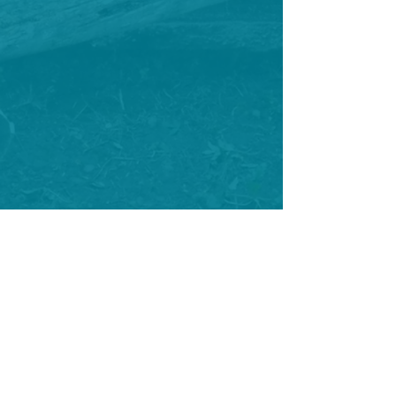
KONTAKT
Du möchtest auf dem Laufenden bleiben?
Newsletter abonnieren
T
.:
00 49 171 20 90 698
LinkedIn
E.:
anstiftung@systelios-lebensart.de