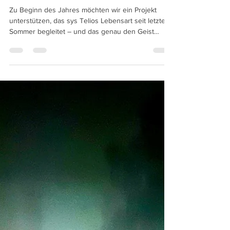
Schulprojekt mit Vision Dome
Zu Beginn des Jahres möchten wir ein Projekt
unterstützen, das sys Telios Lebensart seit letztem
Sommer begleitet – und das genau den Geist
verkörpert, für den wir stehen. Philipp Jungk,
Mitgründer von Vision Domes , hat 2025 im
Rahmen eines Sommerprojekts an der sys Telios
Klinik mit Jugendlichen eine geodätische Kuppel
aus einfachen Bettlatten aufgebaut. Auf die Aktion
wurden wir während unseres Lebensart-
Sommerfestes aufmerksam – räumlich nur durch
eine Hecke getren